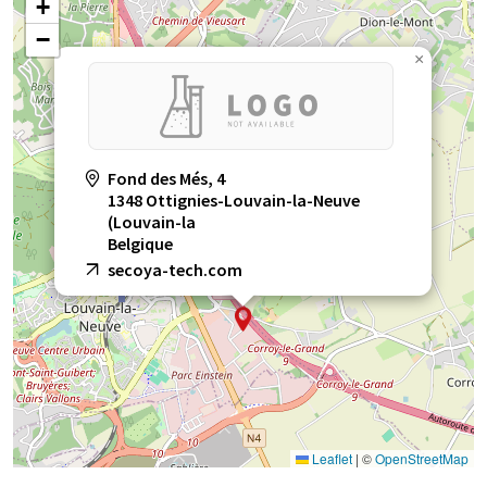
+
−
×
Fond des Més, 4
1348 Ottignies-Louvain-la-Neuve
(Louvain-la
Belgique
secoya-tech.com
Leaflet
|
©
OpenStreetMap