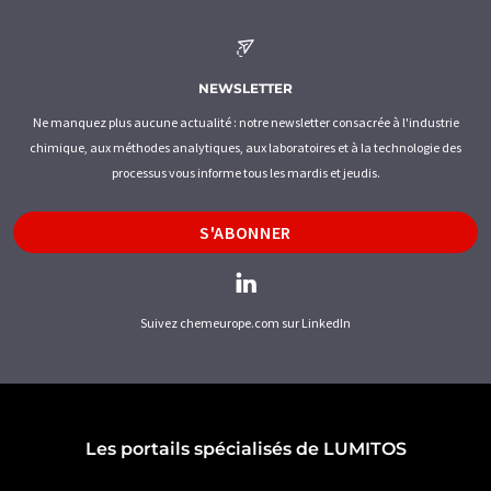
NEWSLETTER
Ne manquez plus aucune actualité : notre newsletter consacrée à l'industrie
chimique, aux méthodes analytiques, aux laboratoires et à la technologie des
processus vous informe tous les mardis et jeudis.
S'ABONNER
Suivez chemeurope.com sur LinkedIn
Les portails spécialisés de LUMITOS