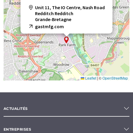
Unit 11, The IO Centre, Nash Road
Redditch Redditch
Grande-Bretagne
gastmfg.com
Leaflet
|
©
OpenStreetMap
ACTUALITÉS
ENTREPRISES