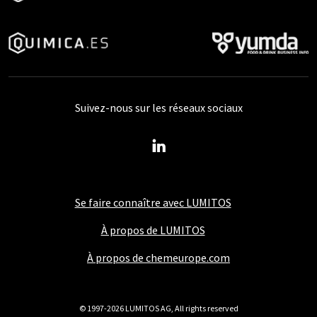
sondes pour oxygène dissous
sondes redox
stations de dosage
stations de traitement de l'eau
systèmes d'osmose inverse
Suivez-nous sur les réseaux sociaux
systèmes d'osmose inverse
systèmes d'oxydation
Se faire connaître avec LUMITOS
systèmes de désinfection de l'eau
À propos de LUMITOS
systèmes de désinfection UV
À propos de chemeurope.com
Systèmes de dioxyde de chlore
© 1997-2026 LUMITOS AG, All rights reserved
systèmes de dosage
systèmes de dosage