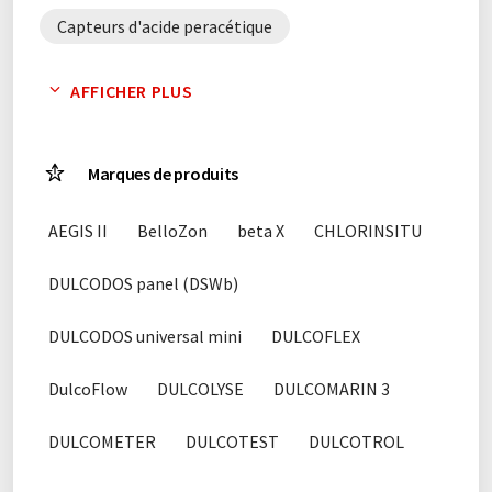
Capteurs d'acide peracétique
Capteurs de brome
capteurs de chlore
AFFICHER PLUS
capteurs de peroxyde d'hydrogène
Marques de produits
capteurs de pH
capteurs de redox
AEGIS II
BelloZon
beta X
CHLORINSITU
conteneurs de stockage
DULCODOS panel (DSWb)
Convertisseurs de mesure
désinfecteurs
DULCODOS universal mini
DULCOFLEX
désinfecteurs
détartrants
DulcoFlow
DULCOLYSE
DULCOMARIN 3
détecteurs de processus
doseurs
DULCOMETER
DULCOTEST
DULCOTROL
filtres
Filtres gravitaires