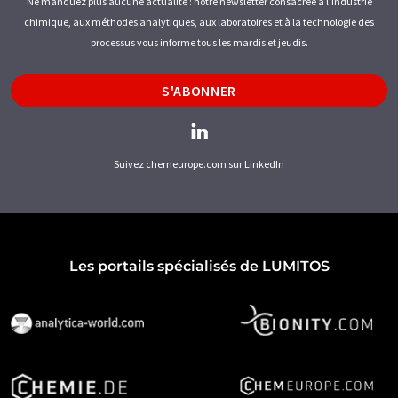
Ne manquez plus aucune actualité : notre newsletter consacrée à l'industrie
pompes pour la chimie
chimique, aux méthodes analytiques, aux laboratoires et à la technologie des
processus vous informe tous les mardis et jeudis.
pompes pour la chimie
pompes vide-fûts
S'ABONNER
récipients de stockage
réservoirs de dosage
Réservoirs de stockage
Suivez chemeurope.com sur LinkedIn
réservoirs de stockage
sondes
sondes d'ozone
sondes de brome
Les portails spécialisés de LUMITOS
sondes de chlor libre
sondes de chlor total
sondes de conductivité
sondes de fluorure
sondes de température