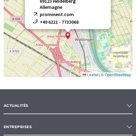
69123 Heidelberg
Allemagne
pompes de laboratoire
pompes de procès
prominent.com
+49 6221 - 7733068
Pompes de transfert
pompes de transfert
pompes de transfert de produits chimiques
pompes doseuses
pompes doseuses
pompes doseuses
Leaflet
|
©
OpenStreetMap
pompes doseuses à membrane
pompes doseuses à membrane magnétique
ACTUALITÉS
pompes doseuses à membrane motorisées
ENTREPRISES
Pompes doseuses à membrane pneumatiques