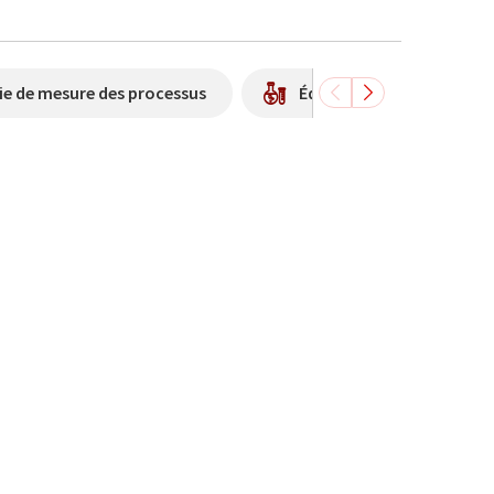
ie de mesure des processus
Équipement / besoins du 