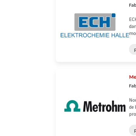
Fab
ECH
dan
moy
Me
Fab
Nou
de 
pro