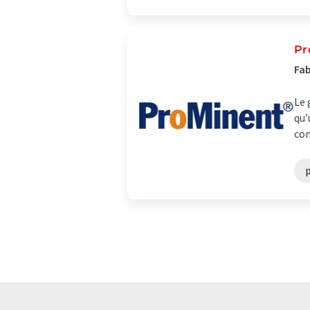
Pr
Fab
Le 
qu’
com