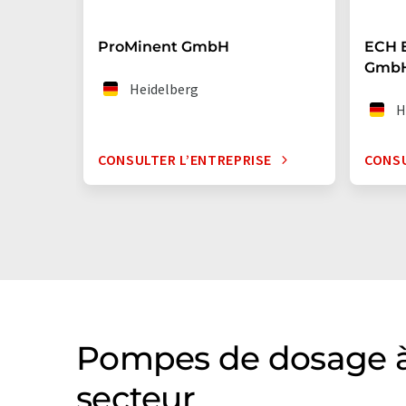
ProMinent GmbH
ECH E
Gmb
Heidelberg
H
CONSULTER L’ENTREPRISE
CONSU
Pompes de dosage à 
secteur