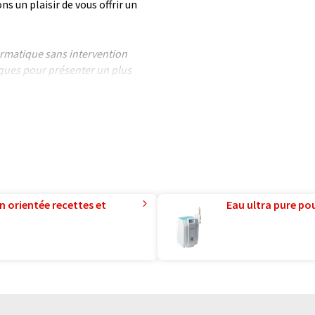
 un plaisir de vous offrir un
formatique sans intervention
ues pour présenter un plus
 article a été traduit avec
 des erreurs de vocabulaire, de
is peut être trouvé
ici
.
n orientée recettes et
Eau ultra pure pou