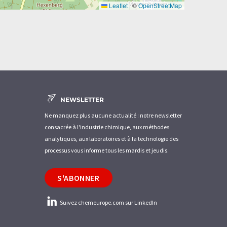
Leaflet
|
©
OpenStreetMap
NEWSLETTER
Ne manquez plus aucune actualité : notre newsletter
consacrée à l'industrie chimique, aux méthodes
analytiques, aux laboratoires et à la technologie des
processus vous informe tous les mardis et jeudis.
S'ABONNER
Suivez chemeurope.com sur LinkedIn