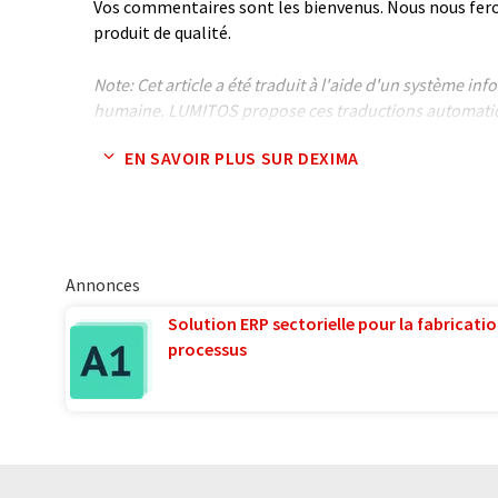
Vos commentaires sont les bienvenus. Nous nous ferons
produit de qualité.
Note: Cet article a été traduit à l'aide d'un système in
humaine. LUMITOS propose ces traductions automatiq
large éventail de présentations d'entreprise. Comme cet
EN SAVOIR PLUS SUR DEXIMA
traduction automatique, il est possible qu'il contienne
syntaxe ou de grammaire. L'article original dans Angla
Annonces
Solution ERP sectorielle pour la fabricatio
processus