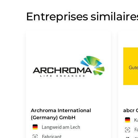
Entreprises similaire
Archroma International
abcr
(Germany) GmbH
K
Langweid am Lech
F
Fabricant