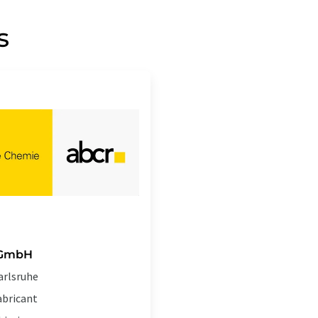
s
 GmbH
arlsruhe
abricant