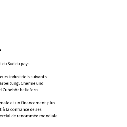
A
 du Sud du pays.
rs industriels suivants :
arbeitung, Chemie und
d Zubehör beliefern.
imale et un financement plus
t à la confiance de ses
mercial de renommée mondiale.