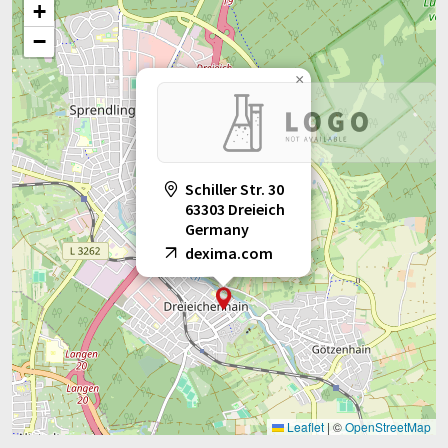
+
−
×
Schiller Str. 30
63303 Dreieich
Germany
dexima.com
Leaflet
|
©
OpenStreetMap