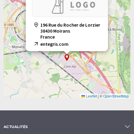
de lecteurs de disques.
Note: Cet article a été traduit à l'aide d'un système
196 Rue du Rocher de Lorzier
informatique sans intervention humaine. LUMITOS propose
38430 Moirans
ces traductions automatiques pour présenter un plus large
France
éventail de présentations d'entreprise. Comme cet article a été
entegris.com
traduit avec traduction automatique, il est possible qu'il
contienne des erreurs de vocabulaire, de syntaxe ou de
grammaire. L'article original dans Anglais peut être trouvé
ici
.
Leaflet
|
©
OpenStreetMap
ACTUALITÉS