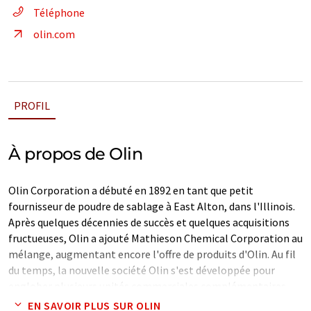
Téléphone
olin.com
PROFIL
À propos de Olin
Olin Corporation a débuté en 1892 en tant que petit
fournisseur de poudre de sablage à East Alton, dans l'Illinois.
Après quelques décennies de succès et quelques acquisitions
fructueuses, Olin a ajouté Mathieson Chemical Corporation au
mélange, augmentant encore l'offre de produits d'Olin. Au fil
du temps, la nouvelle société Olin s'est développée pour
englober plusieurs unités commerciales complémentaires,
dont Olin Chlor Alkali Products & Vinyls et Olin Epoxy. En
EN SAVOIR PLUS SUR OLIN