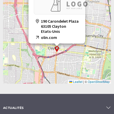
190 Carondelet Plaza
63105 Clayton
Etats-Unis
olin.com
Leaflet
|
©
OpenStreetMap
ACTUALITÉS