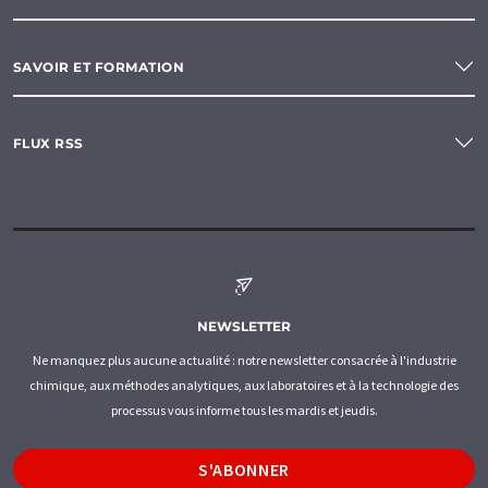
SAVOIR ET FORMATION
FLUX RSS
NEWSLETTER
Ne manquez plus aucune actualité : notre newsletter consacrée à l'industrie
chimique, aux méthodes analytiques, aux laboratoires et à la technologie des
processus vous informe tous les mardis et jeudis.
S'ABONNER