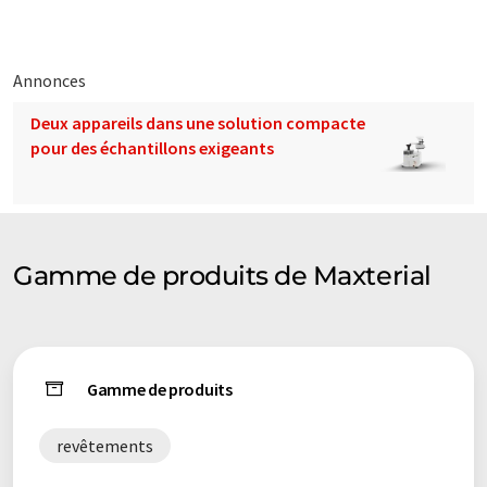
la science des matériaux par le biais du leadership éclairé, de
l'innovation et de la collaboration qui inspire les autres à
adopter l'innovation responsable.
Annonces
Note: Cet article a été traduit à l'aide d'un système
Deux appareils dans une solution compacte
informatique sans intervention humaine. LUMITOS propose
pour des échantillons exigeants
ces traductions automatiques pour présenter un plus large
éventail de présentations d'entreprise. Comme cet article a été
traduit avec traduction automatique, il est possible qu'il
contienne des erreurs de vocabulaire, de syntaxe ou de
grammaire. L'article original dans Anglais peut être trouvé
ici
.
Gamme de produits de Maxterial
Gamme de produits
revêtements