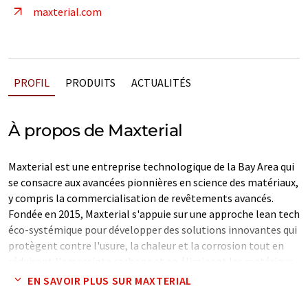
maxterial.com
PROFIL
PRODUITS
ACTUALITÉS
À propos de Maxterial
Maxterial est une entreprise technologique de la Bay Area qui
se consacre aux avancées pionnières en science des matériaux,
y compris la commercialisation de revêtements avancés.
Fondée en 2015, Maxterial s'appuie sur une approche lean tech
éco-systémique pour développer des solutions innovantes qui
protègent contre l'usure, la chaleur et la corrosion tout en
réduisant l'empreinte carbone et en éliminant les matériaux
toxiques des processus industriels. Maxterial s'engage à
EN SAVOIR PLUS SUR MAXTERIAL
conduire une transformation responsable dans l'industrie de