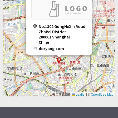
No.1302 GongHeXin Road
ZhaBei District
200061 Shanghai
Chine
doryang.com
Leaflet
|
©
OpenStreetMap