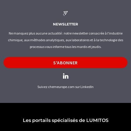
NEWSLETTER
Ne manquez plus aucune actualité : notre newsletter consacrée à l'industrie
chimique, aux méthodes analytiques, aux laboratoires et à la technologie des
processus vous informe tous les mardis et jeudis.
S'ABONNER
Suivez chemeurope.com sur LinkedIn
Les portails spécialisés de LUMITOS