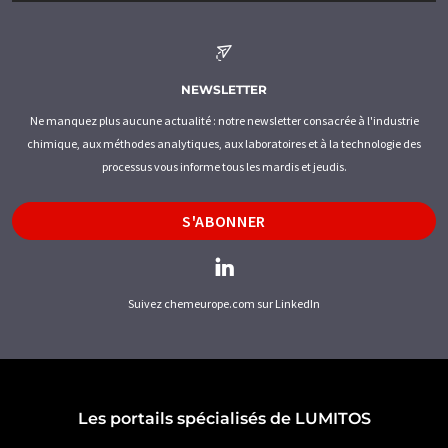
NEWSLETTER
Ne manquez plus aucune actualité : notre newsletter consacrée à l'industrie
chimique, aux méthodes analytiques, aux laboratoires et à la technologie des
processus vous informe tous les mardis et jeudis.
S'ABONNER
Suivez chemeurope.com sur LinkedIn
Les portails spécialisés de LUMITOS