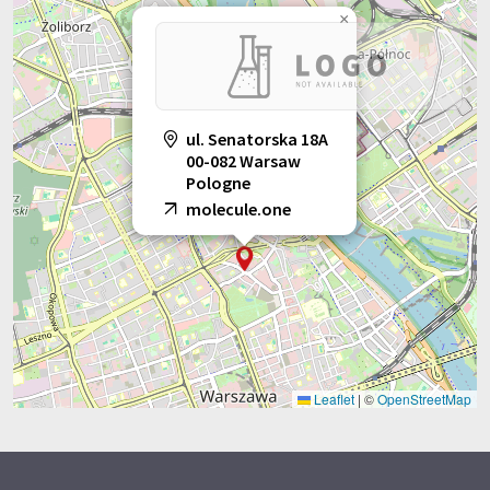
×
ul. Senatorska 18A
00-082 Warsaw
Pologne
molecule.one
Leaflet
|
©
OpenStreetMap