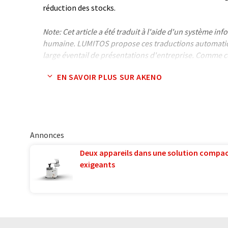
réduction des stocks.
Note: Cet article a été traduit à l'aide d'un système in
humaine. LUMITOS propose ces traductions automatiq
large éventail de présentations d'entreprise. Comme cet
traduction automatique, il est possible qu'il contienne
EN SAVOIR PLUS SUR AKENO
syntaxe ou de grammaire. L'article original dans Alle
Annonces
Deux appareils dans une solution compac
exigeants