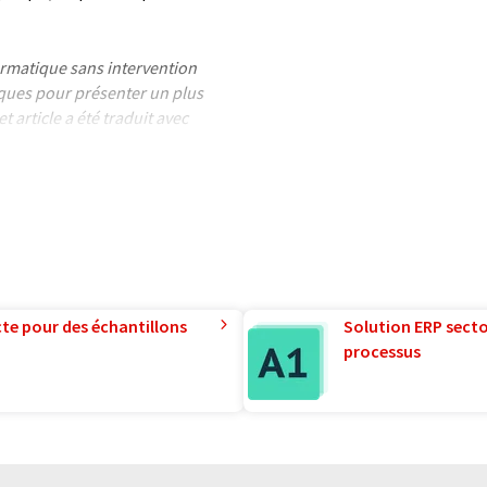
formatique sans intervention
ues pour présenter un plus
 article a été traduit avec
 des erreurs de vocabulaire, de
mand peut être trouvé
ici
.
te pour des échantillons
Solution ERP sector
processus