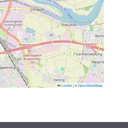
Leaflet
|
©
OpenStreetMap