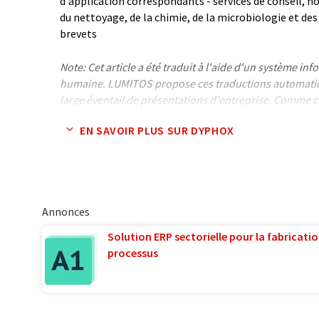
d'application correspondants - services de conseil,
du nettoyage, de la chimie, de la microbiologie et des
brevets
Note: Cet article a été traduit à l'aide d'un système in
humaine. LUMITOS propose ces traductions automatiq
large éventail de présentations d'entreprise. Comme cet
traduction automatique, il est possible qu'il contienne
EN SAVOIR PLUS SUR DYPHOX
syntaxe ou de grammaire. L'article original dans Alle
Annonces
Solution ERP sectorielle pour la fabricatio
processus