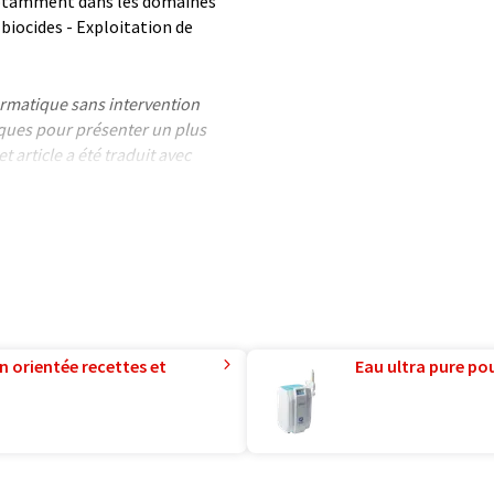
 notamment dans les domaines
 biocides - Exploitation de
formatique sans intervention
ues pour présenter un plus
 article a été traduit avec
 des erreurs de vocabulaire, de
mand peut être trouvé
ici
.
n orientée recettes et
Eau ultra pure pou