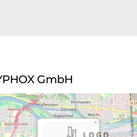
 DYPHOX GmbH
×