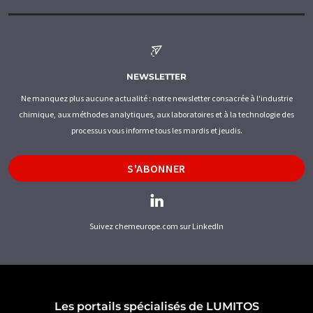
NEWSLETTER
Ne manquez plus aucune actualité : notre newsletter consacrée à l'industrie
chimique, aux méthodes analytiques, aux laboratoires et à la technologie des
processus vous informe tous les mardis et jeudis.
S'ABONNER
Suivez chemeurope.com sur LinkedIn
Les portails spécialisés de LUMITOS