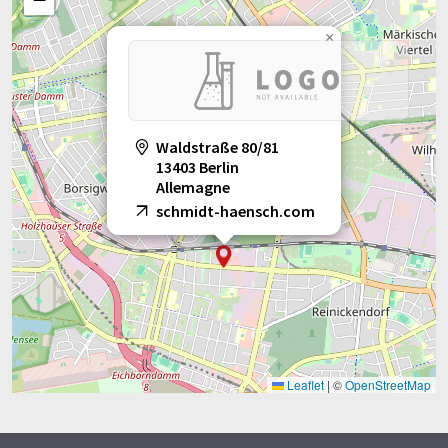
×
Waldstraße 80/81
13403 Berlin
Allemagne
schmidt-haensch.com
Leaflet
|
©
OpenStreetMap