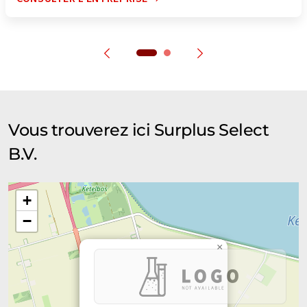
Vous trouverez ici Surplus Select
B.V.
+
−
×