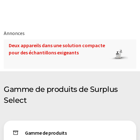
éventail de présentations d'entreprise. Comme cet article a été
traduit avec traduction automatique, il est possible qu'il
contienne des erreurs de vocabulaire, de syntaxe ou de
grammaire. L'article original dans Anglais peut être trouvé
ici
.
Annonces
Deux appareils dans une solution compacte
pour des échantillons exigeants
Gamme de produits de Surplus
Select
Gamme de produits