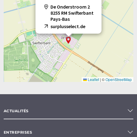
De Onderstroom 2
8255 RM Swifterbant
Pays-Bas
surplusselect.de
Leaflet
|
©
OpenStreetMap
ACTUALITÉS
ENTREPRISES