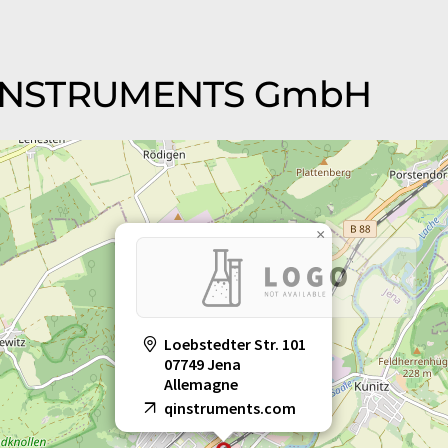
i QINSTRUMENTS GmbH
×
Loebstedter Str. 101
07749 Jena
Allemagne
qinstruments.com