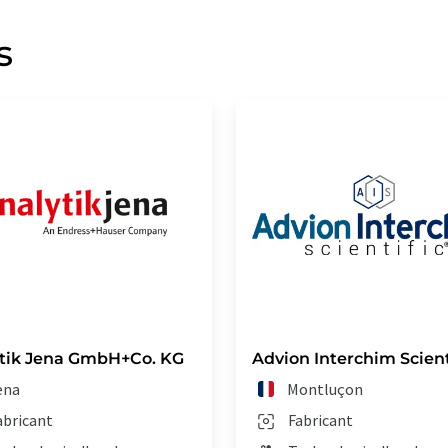
s
tik Jena GmbH+Co. KG
Advion Interchim Scient
ena
Montluçon
abricant
Fabricant