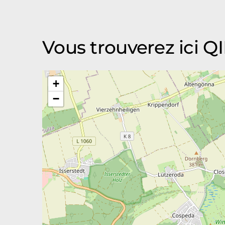
Vous trouverez ic
+
−