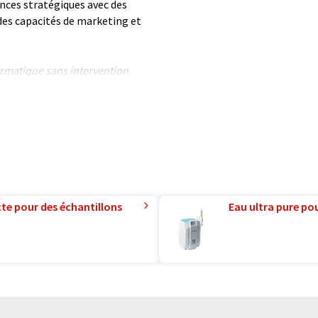
ances stratégiques avec des
des capacités de marketing et
formatique sans intervention
ues pour présenter un plus
 article a été traduit avec
 des erreurs de vocabulaire, de
is peut être trouvé
ici
.
te pour des échantillons
Eau ultra pure pou