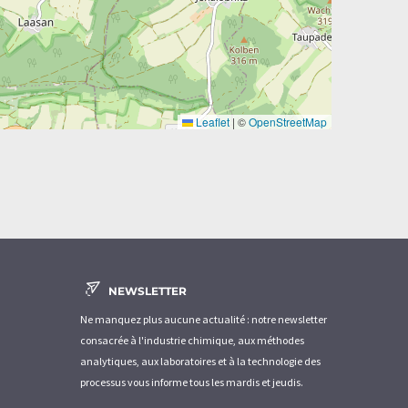
Leaflet
|
©
OpenStreetMap
NEWSLETTER
Ne manquez plus aucune actualité : notre newsletter
consacrée à l'industrie chimique, aux méthodes
analytiques, aux laboratoires et à la technologie des
processus vous informe tous les mardis et jeudis.