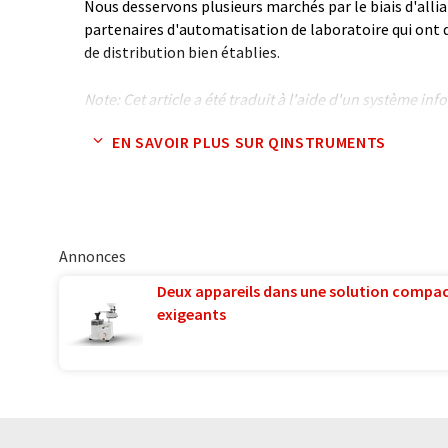
Nous desservons plusieurs marchés par le biais d'alli
partenaires d'automatisation de laboratoire qui ont 
de distribution bien établies.
Note: Cet article a été traduit à l'aide d'un système in
humaine. LUMITOS propose ces traductions automatiq
EN SAVOIR PLUS SUR QINSTRUMENTS
large éventail de présentations d'entreprise. Comme cet
traduction automatique, il est possible qu'il contienne
syntaxe ou de grammaire. L'article original dans Angla
Annonces
Deux appareils dans une solution compac
exigeants