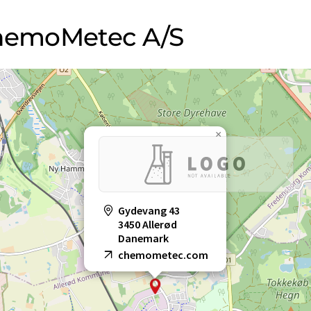
ChemoMetec A/S
×
Gydevang 43
3450 Allerød
Danemark
chemometec.com