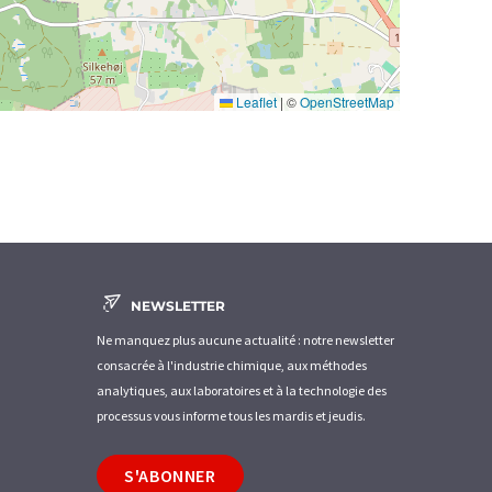
Leaflet
|
©
OpenStreetMap
NEWSLETTER
Ne manquez plus aucune actualité : notre newsletter
consacrée à l'industrie chimique, aux méthodes
analytiques, aux laboratoires et à la technologie des
processus vous informe tous les mardis et jeudis.
S'ABONNER