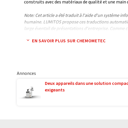
construits avec des matériaux de qualité et une main 
Note: Cet article a été traduit à l'aide d'un système in
humaine. LUMITOS propose ces traductions automatiq
large éventail de présentations d'entreprise. Comme cet
traduction automatique, il est possible qu'il contienne
EN SAVOIR PLUS SUR CHEMOMETEC
syntaxe ou de grammaire. L'article original dans Angla
Annonces
Deux appareils dans une solution compac
exigeants