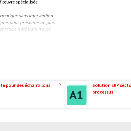
d'œuvre spécialisée.
formatique sans intervention
ues pour présenter un plus
 article a été traduit avec
 des erreurs de vocabulaire, de
is peut être trouvé
ici
.
te pour des échantillons
Solution ERP sector
processus