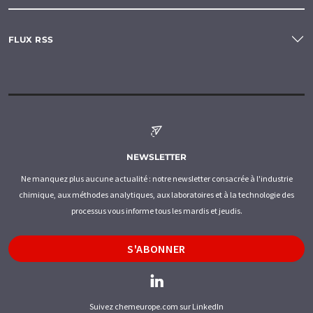
FLUX RSS
NEWSLETTER
Ne manquez plus aucune actualité : notre newsletter consacrée à l'industrie
chimique, aux méthodes analytiques, aux laboratoires et à la technologie des
processus vous informe tous les mardis et jeudis.
S'ABONNER
Suivez chemeurope.com sur LinkedIn