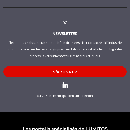
NEWSLETTER
Ne manquez plus aucune actualité : notre newsletter consacrée à l'industrie
chimique, aux méthodes analytiques, aux laboratoires et à la technologie des
processus vous informe tous les mardis et jeudis.
S'ABONNER
Suivez chemeurope.com sur LinkedIn
Les portails spécialisés de LUMITOS