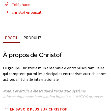
Téléphone
christof-group.at
PROFIL
PRODUITS
À propos de Christof
Le groupe Christof est un ensemble d'entreprises familiales
qui comptent parmi les principales entreprises autrichiennes
actives à l'échelle internationale.
Note: Cet article a été traduit à l'aide d'un système
informatique sans intervention humaine. LUMITOS propose
ces traductions automatiques pour présenter un plus large
éventail de présentations d'entreprise. Comme cet article a été
EN SAVOIR PLUS SUR CHRISTOF