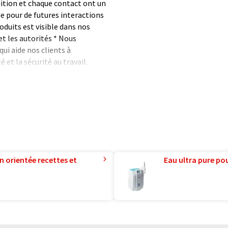
dition et chaque contact ont un
de pour de futures interactions
oduits est visible dans nos
et les autorités * Nous
i aide nos clients à
é et la sécurité au travail.
formatique sans intervention
ues pour présenter un plus
 article a été traduit avec
 des erreurs de vocabulaire, de
is peut être trouvé
ici
.
n orientée recettes et
Eau ultra pure pou