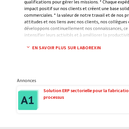
qualifications pour gérer les missions. * Chaque expé
impact positif sur nos clients et créent une base soli
commerciales. * la valeur de notre travail et de nos pr
attitudes et nos liens avec nos clients, nos collègues 
développons continuellement nos connaissances, ce qu
intensifier leurs activités et à améliorer la productivit
EN SAVOIR PLUS SUR LABOREXIN
Note: Cet article a été traduit à l'aide d'un système in
humaine. LUMITOS propose ces traductions automatiq
large éventail de présentations d'entreprise. Comme cet
traduction automatique, il est possible qu'il contienne
syntaxe ou de grammaire. L'article original dans Angla
Annonces
Solution ERP sectorielle pour la fabricatio
processus