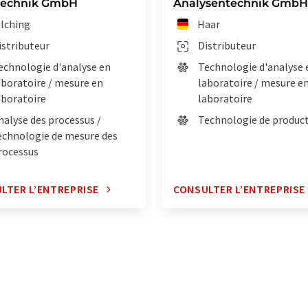
technik GmbH
Analysentechnik GmbH
ilching
Haar
istributeur
Distributeur
echnologie d'analyse en
Technologie d'analyse 
aboratoire / mesure en
laboratoire / mesure e
aboratoire
laboratoire
nalyse des processus /
Technologie de produc
echnologie de mesure des
rocessus
LTER L’ENTREPRISE
CONSULTER L’ENTREPRISE