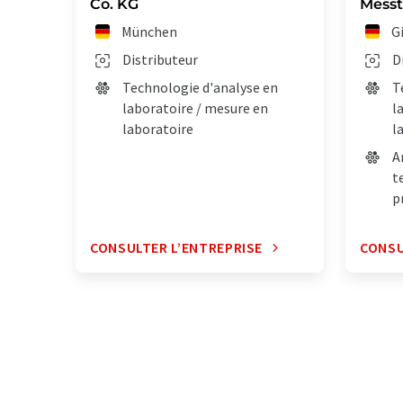
Co. KG
Mess
München
G
Distributeur
D
Technologie d'analyse en
T
laboratoire / mesure en
l
laboratoire
l
A
t
p
CONSULTER L’ENTREPRISE
CONSU