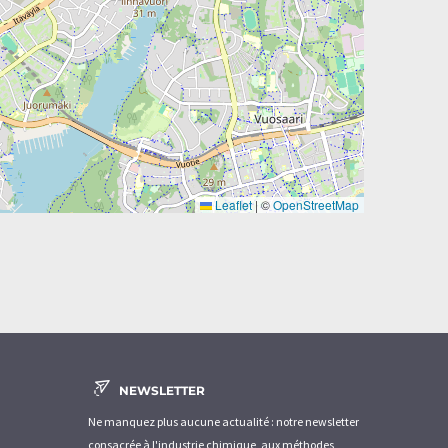
Leaflet
|
©
OpenStreetMap
NEWSLETTER
Ne manquez plus aucune actualité : notre newsletter
consacrée à l'industrie chimique, aux méthodes