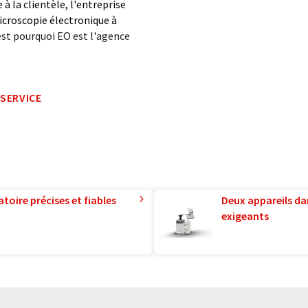
 à la clientèle, l'entreprise
icroscopie électronique à
'est pourquoi EO est l'agence
formatique sans intervention
-SERVICE
ues pour présenter un plus
 article a été traduit avec
 des erreurs de vocabulaire, de
is peut être trouvé
ici
.
toire précises et fiables
Deux appareils da
exigeants