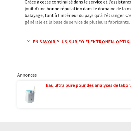
Grâce à cette continuité dans le service et l'assistance
jouit d'une bonne réputation dans le domaine de la m
balayage, tant à l'intérieur du pays qu'à l'étranger. C
générale et la base de service de plusieurs fabricants.
Note: Cet article a été traduit à l'aide d'un système in
EN SAVOIR PLUS SUR EO ELEKTRONEN-OPTIK
humaine. LUMITOS propose ces traductions automatiq
large éventail de présentations d'entreprise. Comme cet
traduction automatique, il est possible qu'il contienne
syntaxe ou de grammaire. L'article original dans Angla
Annonces
Eau ultra pure pour des analyses de labora