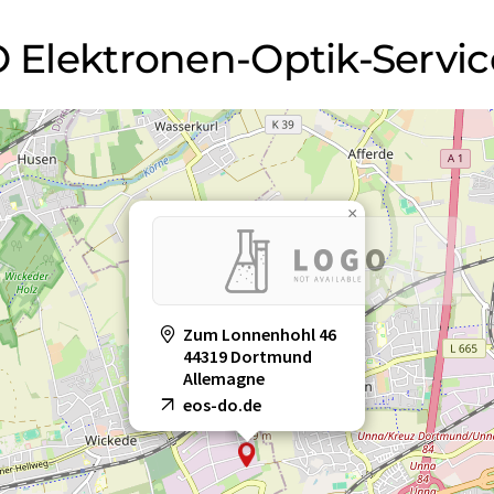
EO Elektronen-Optik-Serv
×
Zum Lonnenhohl 46
44319 Dortmund
Allemagne
eos-do.de