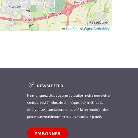
Leaflet
|
©
OpenStreetMap
NEWSLETTER
Ne manquez plus aucune actualité : notre newsletter
consacrée à l'industrie chimique, aux méthodes
analytiques, aux laboratoires et à la technologie des
processus vous informe tous les mardis et jeudis.
S'ABONNER