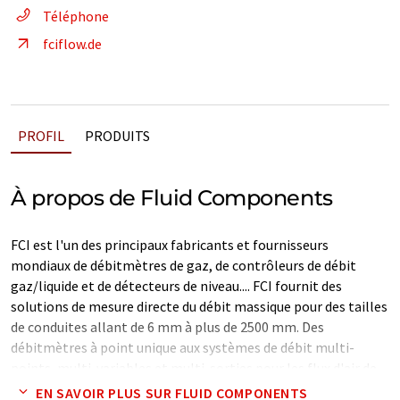
Téléphone
fciflow.de
PROFIL
PRODUITS
À propos de Fluid Components
FCI est l'un des principaux fabricants et fournisseurs
mondiaux de débitmètres de gaz, de contrôleurs de débit
gaz/liquide et de détecteurs de niveau.... FCI fournit des
solutions de mesure directe du débit massique pour des tailles
de conduites allant de 6 mm à plus de 2500 mm. Des
débitmètres à point unique aux systèmes de débit multi-
points, multi-variables et multi-sorties pour les flux d'air de
base aux gaz mélangés complexes, FCI dispose d'une large
EN SAVOIR PLUS SUR FLUID COMPONENTS