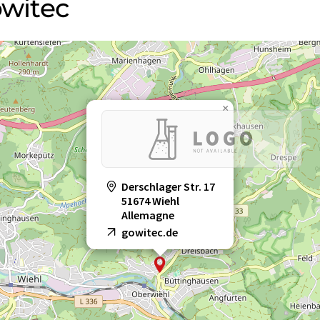
owitec
×
Derschlager Str. 17
51674 Wiehl
Allemagne
gowitec.de