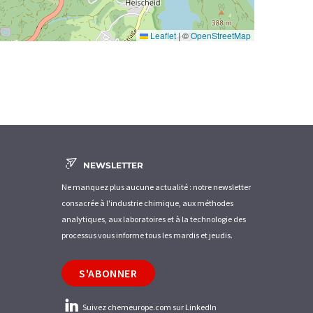
Leaflet
|
©
OpenStreetMap
NEWSLETTER
Ne manquez plus aucune actualité : notre newsletter
consacrée à l'industrie chimique, aux méthodes
analytiques, aux laboratoires et à la technologie des
processus vous informe tous les mardis et jeudis.
S'ABONNER
Suivez chemeurope.com sur LinkedIn