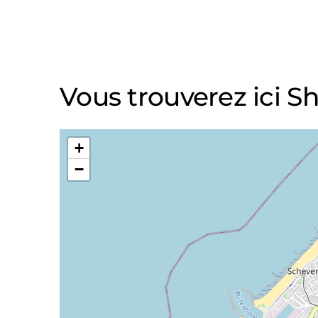
Vous trouverez ici S
+
−