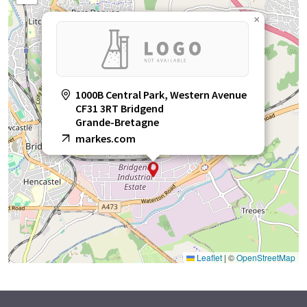
×
1000B Central Park, Western Avenue
CF31 3RT Bridgend
Grande-Bretagne
markes.com
Leaflet
|
©
OpenStreetMap