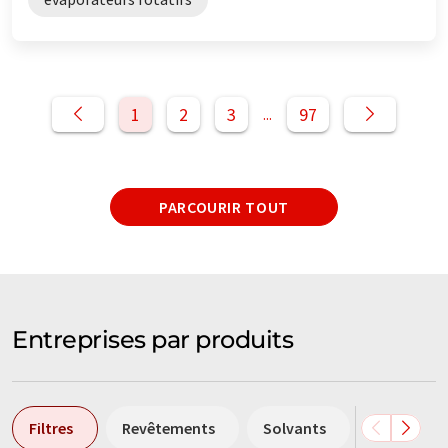
1
2
3
97
...
PARCOURIR TOUT
Entreprises par produits
Filtres
Revêtements
Solvants
Médias fil