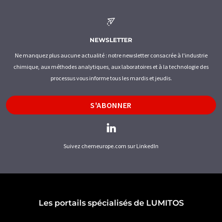
NEWSLETTER
Ne manquez plus aucune actualité : notre newsletter consacrée à l'industrie
chimique, aux méthodes analytiques, aux laboratoires et à la technologie des
processus vous informe tous les mardis et jeudis.
S'ABONNER
Suivez chemeurope.com sur LinkedIn
Les portails spécialisés de LUMITOS