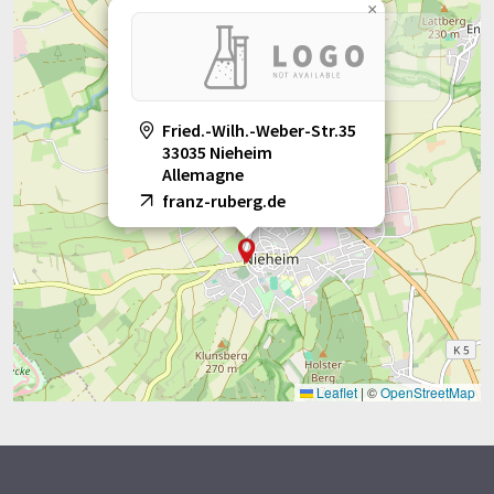
×
Fried.-Wilh.-Weber-Str.35
33035 Nieheim
Allemagne
franz-ruberg.de
Leaflet
|
©
OpenStreetMap