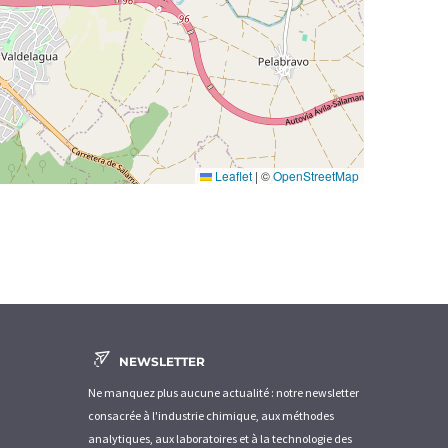
Leaflet
|
©
OpenStreetMap
NEWSLETTER
Ne manquez plus aucune actualité : notre newsletter
consacrée à l'industrie chimique, aux méthodes
analytiques, aux laboratoires et à la technologie des