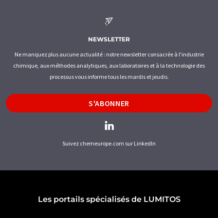
NEWSLETTER
Ne manquez plus aucune actualité : notre newsletter consacrée à l'industrie
chimique, aux méthodes analytiques, aux laboratoires et à la technologie des
processus vous informe tous les mardis et jeudis.
S'ABONNER
Suivez chemeurope.com sur LinkedIn
Les portails spécialisés de LUMITOS