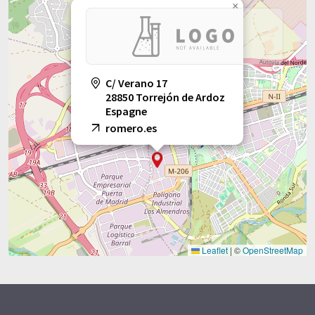
×
C/ Verano 17
28850 Torrejón de Ardoz
Espagne
romero.es
Leaflet
|
©
OpenStreetMap