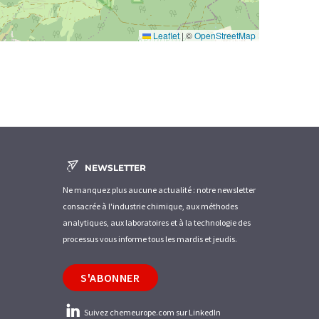
Leaflet
|
©
OpenStreetMap
NEWSLETTER
Ne manquez plus aucune actualité : notre newsletter
consacrée à l'industrie chimique, aux méthodes
analytiques, aux laboratoires et à la technologie des
processus vous informe tous les mardis et jeudis.
S'ABONNER
Suivez chemeurope.com sur LinkedIn