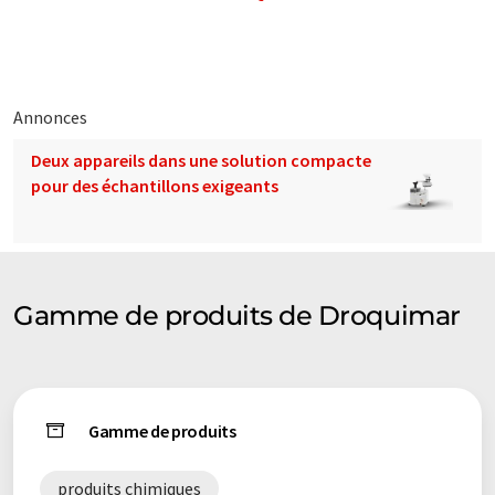
éventail de présentations d'entreprise. Comme cet article a été
traduit avec traduction automatique, il est possible qu'il
contienne des erreurs de vocabulaire, de syntaxe ou de
grammaire. L'article original dans Anglais peut être trouvé
ici
.
Annonces
Deux appareils dans une solution compacte
pour des échantillons exigeants
Gamme de produits de Droquimar
Gamme de produits
produits chimiques