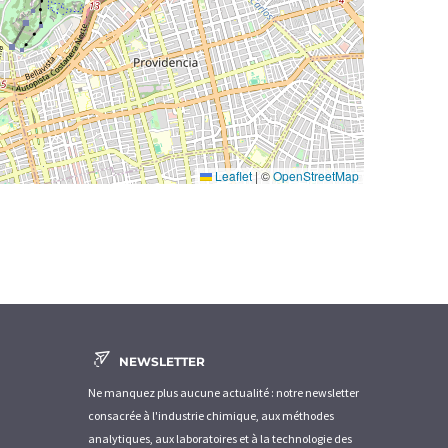
Leaflet
|
©
OpenStreetMap
NEWSLETTER
Ne manquez plus aucune actualité : notre newsletter
consacrée à l'industrie chimique, aux méthodes
analytiques, aux laboratoires et à la technologie des