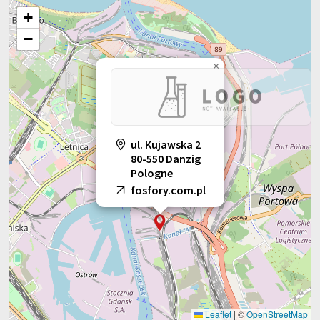
+
−
×
ul. Kujawska 2
80-550 Danzig
Pologne
fosfory.com.pl
Leaflet
|
©
OpenStreetMap