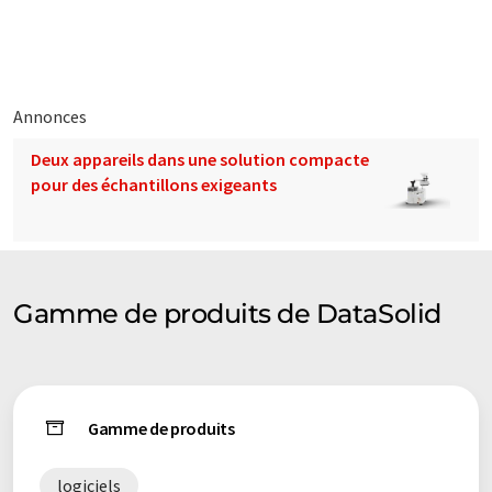
traduit avec traduction automatique, il est possible qu'il
contienne des erreurs de vocabulaire, de syntaxe ou de
grammaire. L'article original dans Anglais peut être trouvé
ici
.
Annonces
Deux appareils dans une solution compacte
pour des échantillons exigeants
Gamme de produits de DataSolid
Gamme de produits
logiciels