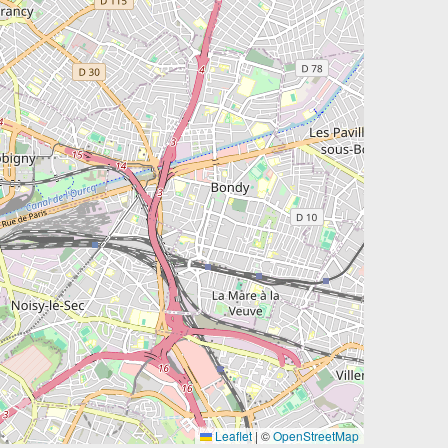
Leaflet
|
©
OpenStreetMap