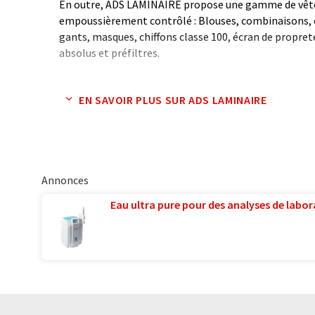
En outre, ADS LAMINAIRE propose une gamme de vête
empoussièrement contrôlé : Blouses, combinaisons, c
gants, masques, chiffons classe 100, écran de propre
absolus et préfiltres.
ADS LAMINAIRE est en mesure de réaliser dans son d
EN SAVOIR PLUS SUR ADS LAMINAIRE
hors standard qui ne figurerait pas sur ce site.
Annonces
Eau ultra pure pour des analyses de labora