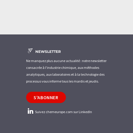
NEWSLETTER
Ne manquez plus aucune actualité : notre newsletter
consacrée à l'industrie chimique, aux méthodes
analytiques, aux laboratoires et à la technologie des
processus vous informe tous les mardis et jeudis.
S'ABONNER
Suivez chemeurope.com sur LinkedIn