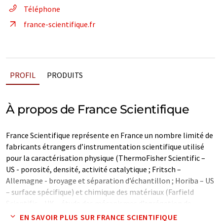
Téléphone
france-scientifique.fr
PROFIL
PRODUITS
À propos de France Scientifique
France Scientifique représente en France un nombre limité de
fabricants étrangers d’instrumentation scientifique utilisé
pour la caractérisation physique (ThermoFisher Scientific –
US - porosité, densité, activité catalytique ; Fritsch –
Allemagne - broyage et séparation d’échantillon ; Horiba – US
– surface spécifique) et chimique des matériaux (Farfield
Scientific – UK – étude des mécanismes d’agrégation de
protéines et interactions moléculaires; Aspectrix - US - NIR
EN SAVOIR PLUS SUR FRANCE SCIENTIFIQUE