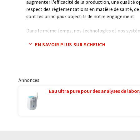
augmenter l'efficacité de la production, une qualité o
respect des réglementations en matière de santé, de
sont les principaux objectifs de notre engagement.
Dans le même temps, nos technologies et nos systè
contribution précieuse à la protection de l'environn
EN SAVOIR PLUS SUR SCHEUCH
considérablement les émissions de poussières fines e
conception économe en énergie et les systèmes intég
chaleur pour augmenter l'efficacité énergétique rédu
émissions de CO2.
Annonces
Entreprise familiale indépendante depuis 1963, nous
personnes à notre siège d'Aurolzmünster/Autriche e
Eau ultra pure pour des analyses de labora
monde entier. Nous sommes devenus le leader du marc
Europe dans plusieurs secteurs.
Note: Cet article a été traduit à l'aide d'un système in
humaine. LUMITOS propose ces traductions automatiq
large éventail de présentations d'entreprise. Comme cet
traduction automatique, il est possible qu'il contienne