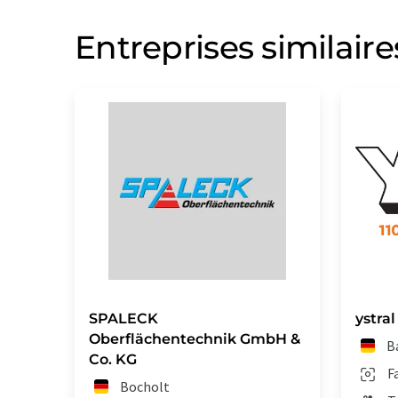
Entreprises similaire
SPALECK
ystra
Oberflächentechnik GmbH &
B
Co. KG
F
Bocholt