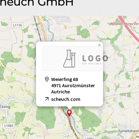
 Scheuch GmbH
×
Weierfing 68
4971 Aurolzmünster
Autriche
scheuch.com