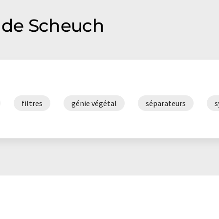
is peut être trouvé
ici
.
 de Scheuch
filtres
génie végétal
séparateurs
s