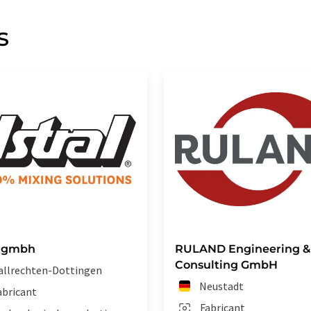
s
l gmbh
RULAND Engineering &
Consulting GmbH
allrechten-Dottingen
Neustadt
abricant
Fabricant