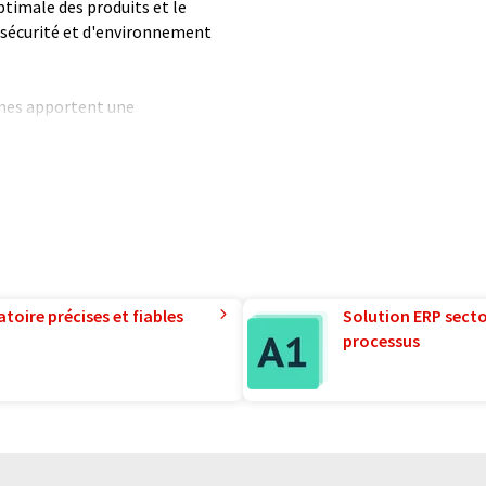
ptimale des produits et le
 sécurité et d'environnement
mes apportent une
ement et du climat en réduisant
t de polluants. Leur
rés de récupération de la
isent considérablement les
 employons aujourd'hui 600
t sommes présents dans le
toire précises et fiables
Solution ERP sector
hé et de la technologie en
processus
formatique sans intervention
ues pour présenter un plus
 article a été traduit avec
 des erreurs de vocabulaire, de