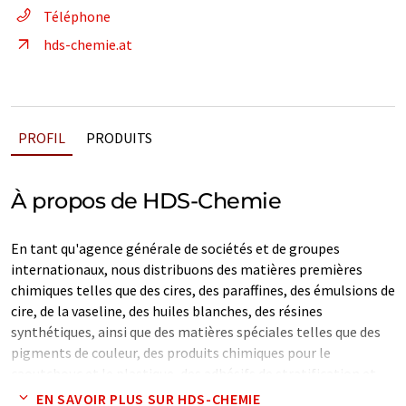
Téléphone
hds-chemie.at
PROFIL
PRODUITS
À propos de HDS-Chemie
En tant qu'agence générale de sociétés et de groupes
internationaux, nous distribuons des matières premières
chimiques telles que des cires, des paraffines, des émulsions de
cire, de la vaseline, des huiles blanches, des résines
synthétiques, ainsi que des matières spéciales telles que des
pigments de couleur, des produits chimiques pour le
caoutchouc et le plastique, des adhésifs de stratification et
des laques brillantes, des succédanés de sucre, des enzymes et
EN SAVOIR PLUS SUR HDS-CHEMIE