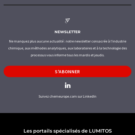
NEWSLETTER
Ne manquez plus aucune actualité : notre newsletter consacrée à l'industrie
chimique, aux méthodes analytiques, aux laboratoires et à la technologie des
processus vous informe tous les mardis et jeudis.
S'ABONNER
Suivez chemeurope.com sur LinkedIn
Les portails spécialisés de LUMITOS