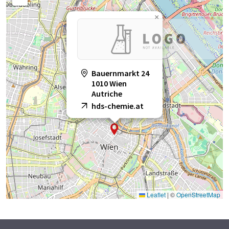
×
Bauernmarkt 24
1010 Wien
Autriche
hds-chemie.at
Leaflet
|
©
OpenStreetMap