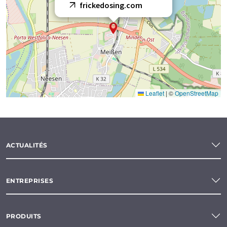
frickedosing.com
Leaflet
|
©
OpenStreetMap
ACTUALITÉS
ENTREPRISES
PRODUITS