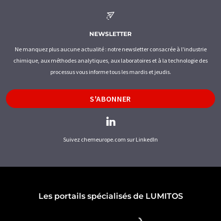
NEWSLETTER
Ne manquez plus aucune actualité : notre newsletter consacrée à l'industrie
chimique, aux méthodes analytiques, aux laboratoires et à la technologie des
processus vous informe tous les mardis et jeudis.
S'ABONNER
Suivez chemeurope.com sur LinkedIn
Les portails spécialisés de LUMITOS