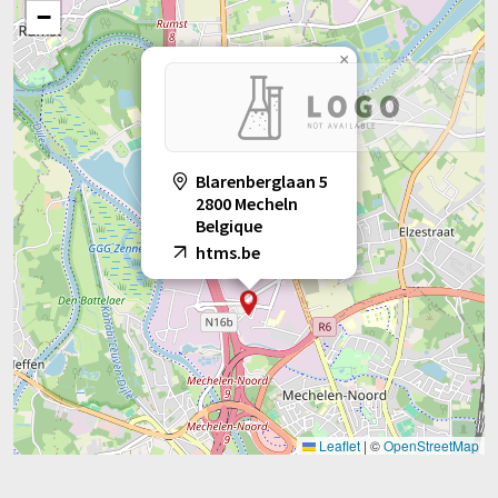
−
×
Blarenberglaan 5
2800 Mecheln
Belgique
htms.be
Leaflet
|
©
OpenStreetMap