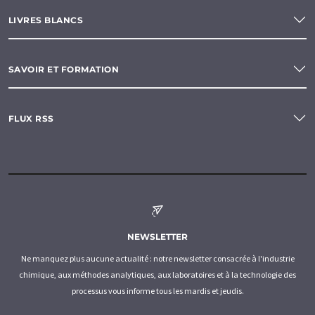
LIVRES BLANCS
SAVOIR ET FORMATION
FLUX RSS
NEWSLETTER
Ne manquez plus aucune actualité : notre newsletter consacrée à l'industrie
chimique, aux méthodes analytiques, aux laboratoires et à la technologie des
processus vous informe tous les mardis et jeudis.