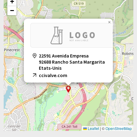
+
−
×
22591 Avenida Empresa
92688 Rancho Santa Margarita
Etats-Unis
ccivalve.com
Leaflet
|
©
OpenStreetMap