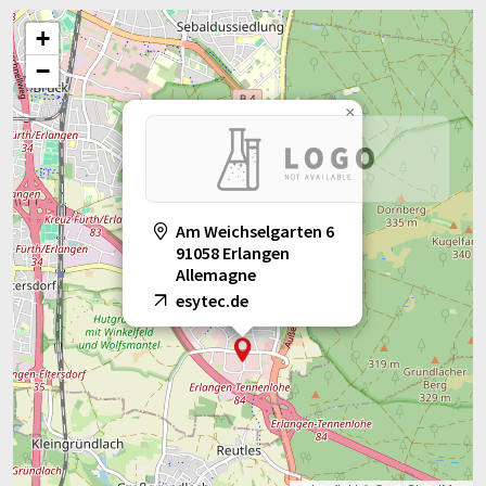
+
−
×
Am Weichselgarten 6
91058 Erlangen
Allemagne
esytec.de