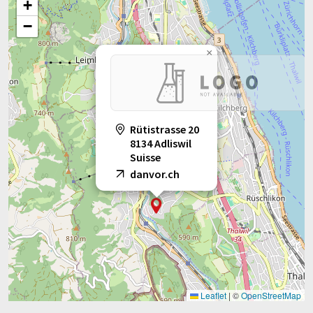
+
−
×
Rütistrasse 20
8134 Adliswil
Suisse
danvor.ch
Leaflet
|
©
OpenStreetMap