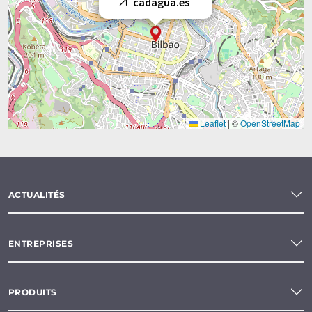
cadagua.es
Leaflet
|
©
OpenStreetMap
ACTUALITÉS
ENTREPRISES
PRODUITS