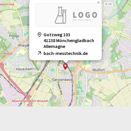
×
Gotzweg 103
41238 Mönchengladbach
Allemagne
bach-messtechnik.de