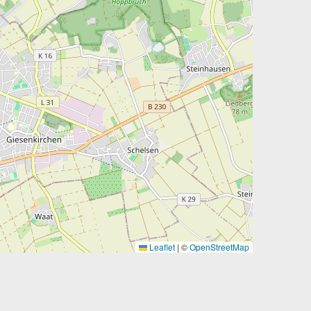
Leaflet
|
©
OpenStreetMap