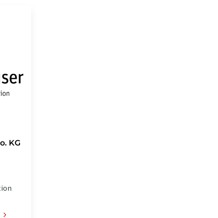
o. KG
tion