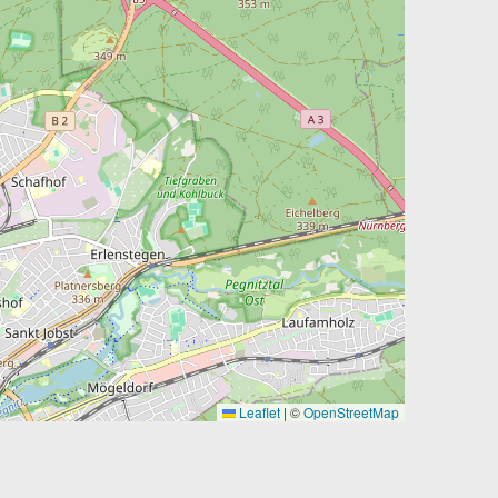
Leaflet
|
©
OpenStreetMap