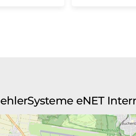
FuehlerSysteme eNET Inte